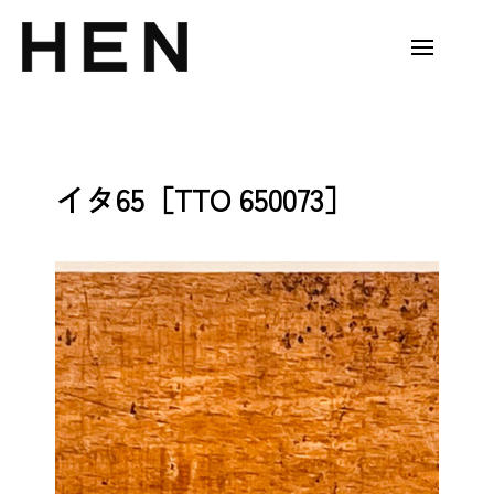
Skip
to
content
H
E
N
イタ65［TTO 650073］