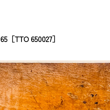
5［TTO 650027］