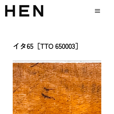
Skip
to
content
H
E
N
イタ65［TTO 650003］